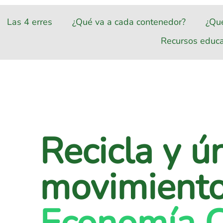
Las 4 erres
¿Qué va a cada contenedor?
¿Qu
Recursos educa
Recicla y ú
movimiento
Economía C