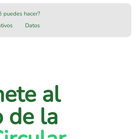
é puedes hacer?
tivos
Datos
nete al
 de la
ircular